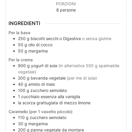
PORZIONI
8
persone
INGREDIENTI
Per la base
250
g
biscotti secchi o Digestive
o senza glutine
50
g
olio di cocco
50
g
margarina
Per la crema
900
g
yogurt di soia
(in alternativa 500 g spalmabile
vegetale)
200
g
bevanda vegetale
(per me di soia)
40
g
amido di mais
100
g
zucchero semolato
1
cucchiaio
essenza alla vaniglia
la scorza grattugiata di mezzo limone
Caramello (per 1 vasetto piccolo)
110
g
zucchero semolato
30
g
margarina
200
g
panna vegetale da montare