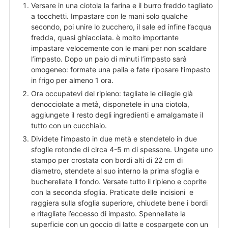
Versare in una ciotola la farina e il burro freddo tagliato
a tocchetti. Impastare con le mani solo qualche
secondo, poi unire lo zucchero, il sale ed infine l’acqua
fredda, quasi ghiacciata. è molto importante
impastare velocemente con le mani per non scaldare
l’impasto. Dopo un paio di minuti l’impasto sarà
omogeneo: formate una palla e fate riposare l’impasto
in frigo per almeno 1 ora.
Ora occupatevi del ripieno: tagliate le ciliegie già
denocciolate a metà, disponetele in una ciotola,
aggiungete il resto degli ingredienti e amalgamate il
tutto con un cucchiaio.
Dividete l’impasto in due metà e stendetelo in due
sfoglie rotonde di circa 4-5 m di spessore. Ungete uno
stampo per crostata con bordi alti di 22 cm di
diametro, stendete al suo interno la prima sfoglia e
bucherellate il fondo. Versate tutto il ripieno e coprite
con la seconda sfoglia. Praticate delle incisioni e
raggiera sulla sfoglia superiore, chiudete bene i bordi
e ritagliate l’eccesso di impasto. Spennellate la
superficie con un goccio di latte e cospargete con un