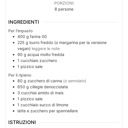
PORZIONI
8
persone
INGREDIENTI
Per l'impasto
400
g
farina 00
225
g
burro freddo (o margarina per la versione
vegan)
leggere le note
90
g
acqua molto fredda
1
cucchiaio
zucchero
1
pizzico
sale
Per il ripieno
80
g
zucchero di canna
(o semolato)
650
g
ciliegie denocciolate
3
cucchiai
amido di mais
1
pizzico
sale
1
cucchiaio
succo di limone
latte e zucchero per spennellare
ISTRUZIONI