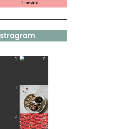
Iscrivimi
nstragram