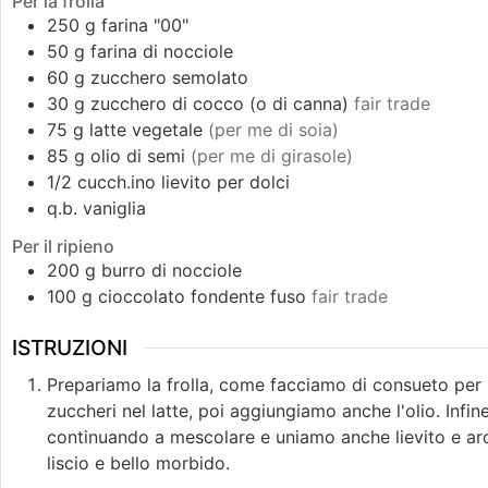
Per la frolla
250
g
farina "00"
50
g
farina di nocciole
60
g
zucchero semolato
30
g
zucchero di cocco (o di canna)
fair trade
75
g
latte vegetale
(per me di soia)
85
g
olio di semi
(per me di girasole)
1/2
cucch.ino
lievito per dolci
q.b.
vaniglia
Per il ripieno
200
g
burro di nocciole
100
g
cioccolato fondente fuso
fair trade
ISTRUZIONI
Prepariamo la frolla, come facciamo di consueto per u
zuccheri nel latte, poi aggiungiamo anche l'olio. Infin
continuando a mescolare e uniamo anche lievito e ar
liscio e bello morbido.