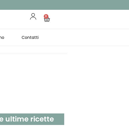
0
no
Contatti
e ultime ricette