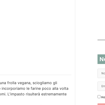
N
na frolla vegana, sciogliamo gli
e incorporiamo le farine poco alla volta
omi. L'impasto risulterà estremamente
Ho