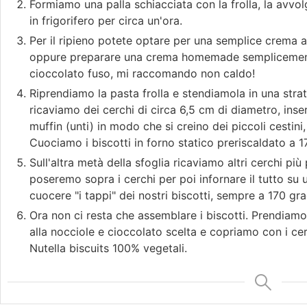
Formiamo una palla schiacciata con la frolla, la avvol
in frigorifero per circa un'ora.
Per il ripieno potete optare per una semplice crema al
oppure preparare una crema homemade semplicemente
cioccolato fuso, mi raccomando non caldo!
Riprendiamo la pasta frolla e stendiamola in una stra
ricaviamo dei cerchi di circa 6,5 cm di diametro, ins
muffin (unti) in modo che si creino dei piccoli cestini
Cuociamo i biscotti in forno statico preriscaldato a 1
Sull'altra metà della sfoglia ricaviamo altri cerchi più
poseremo sopra i cerchi per poi infornare il tutto su
cuocere "i tappi" dei nostri biscotti, sempre a 170 gra
Ora non ci resta che assemblare i biscotti. Prendiamo
alla nocciole e cioccolato scelta e copriamo con i cer
Nutella biscuits 100% vegetali.