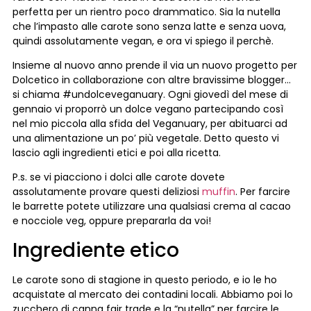
perfetta per un rientro poco drammatico. Sia la nutella
che l’impasto alle carote sono senza latte e senza uova,
quindi assolutamente vegan, e ora vi spiego il perchè.
Insieme al nuovo anno prende il via un nuovo progetto per
Dolcetico in collaborazione con altre bravissime blogger…
si chiama #undolceveganuary. Ogni giovedì del mese di
gennaio vi proporrò un dolce vegano partecipando così
nel mio piccola alla sfida del Veganuary, per abituarci ad
una alimentazione un po’ più vegetale. Detto questo vi
lascio agli ingredienti etici e poi alla ricetta.
P.s. se vi piacciono i dolci alle carote dovete
assolutamente provare questi deliziosi
muffin
. Per farcire
le barrette potete utilizzare una qualsiasi crema al cacao
e nocciole veg, oppure prepararla da voi!
Ingrediente etico
Le carote sono di stagione in questo periodo, e io le ho
acquistate al mercato dei contadini locali. Abbiamo poi lo
zucchero di canna fair trade e la “nutella” per farcire le