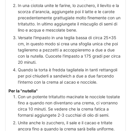
In una ciotola unite le farine, lo zucchero, il lievito e la
scorza d'arancia, aggiungete poi il latte e le carote
precedentemente grattugiate molto finemente con un
tritatutto. In ultimo aggiungete il miscuglio di semi di
lino e acqua e mescolate bene.
Versate l'impasto in una teglia bassa di circa 25×35
cm, in questo modo si crea una sfoglia unica che poi
taglieremo a pezzetti a accoppieremo a due a due
con la nutella. Cuocete l'impasto a 175 gradi per circa
20 minuti.
Quando la torta è fredda tagliatela in tanti rettangoli
per poi chiuderli a sandwich a due a due farcendo
l'interno con la crema al cacao e nocciole.
Per la "nutella"
Con un potente tritatutto macinate le nocciole tostate
fino a quando non diventano una crema, ci vorranno
circa 10 minuti. Se vedere che la crema fatica a
formarsi aggiungete 2-3 cucchiai di olio di semi.
Unite anche lo zucchero, il sale e il cacao e tritate
ancora fino a quando la crema sarà bella uniforme.