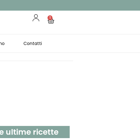
1
no
Contatti
e ultime ricette