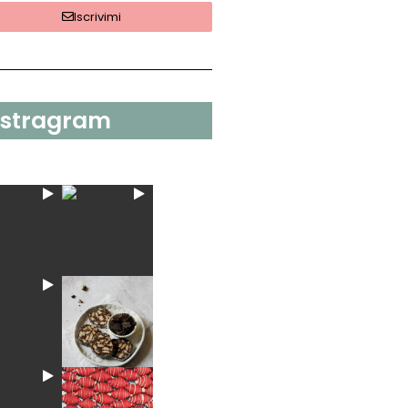
Iscrivimi
nstragram