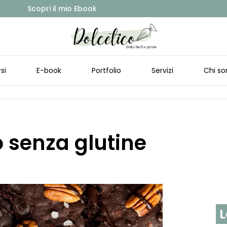
Scopri il mio Ebook
si
E-book
Portfolio
Servizi
Chi so
o senza glutine
L