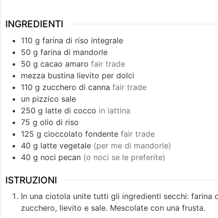
INGREDIENTI
110
g
farina di riso integrale
50
g
farina di mandorle
50
g
cacao amaro
fair trade
mezza
bustina
lievito per dolci
110
g
zucchero di canna
fair trade
un
pizzico
sale
250
g
latte di cocco
in lattina
75
g
olio di riso
125
g
cioccolato fondente
fair trade
40
g
latte vegetale
(per me di mandorle)
40
g
noci pecan
(o noci se le preferite)
ISTRUZIONI
In una ciotola unite tutti gli ingredienti secchi: farina
zucchero, lievito e sale. Mescolate con una frusta.