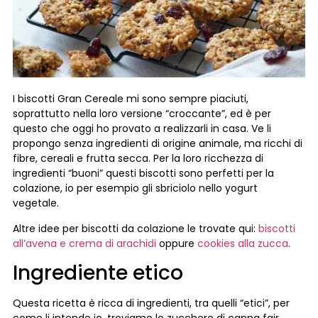
I biscotti Gran Cereale mi sono sempre piaciuti,
soprattutto nella loro versione “croccante”, ed è per
questo che oggi ho provato a realizzarli in casa. Ve li
propongo senza ingredienti di origine animale, ma ricchi di
fibre, cereali e frutta secca. Per la loro ricchezza di
ingredienti “buoni” questi biscotti sono perfetti per la
colazione, io per esempio gli sbriciolo nello yogurt
vegetale.
Altre idee per biscotti da colazione le trovate qui:
biscotti
all’avena e crema di arachidi
oppure
cookies alla zucca
.
Ingrediente etico
Questa ricetta è ricca di ingredienti, tra quelli “etici”, per
come li intende io, troviamo lo zucchero di canna fair