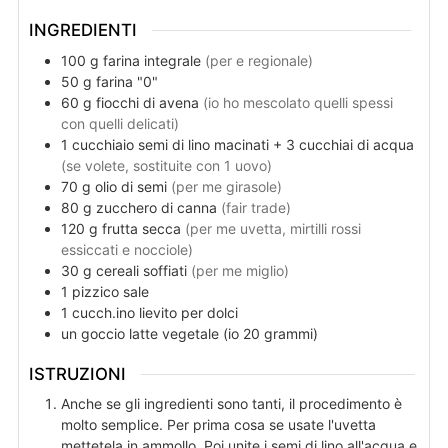
INGREDIENTI
100
g
farina integrale
(per e regionale)
50
g
farina "0"
60
g
fiocchi di avena
(io ho mescolato quelli spessi
con quelli delicati)
1
cucchiaio
semi di lino macinati + 3 cucchiai di acqua
(se volete, sostituite con 1 uovo)
70
g
olio di semi
(per me girasole)
80
g
zucchero di canna
(fair trade)
120
g
frutta secca
(per me uvetta, mirtilli rossi
essiccati e nocciole)
30
g
cereali soffiati
(per me miglio)
1
pizzico
sale
1
cucch.ino
lievito per dolci
un
goccio
latte vegetale (io 20 grammi)
ISTRUZIONI
Anche se gli ingredienti sono tanti, il procedimento è
molto semplice. Per prima cosa se usate l'uvetta
mettetela in ammollo. Poi unite i semi di lino all'acqua e