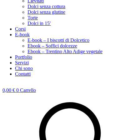
Lievitati
Dolci senza cottura
Dolci senza glutine
Torte
Dolci in 15′
Corsi
E-book
E-book – I biscotti di Dolcetico
Ebook – Soffici dolcezze
Ebook – Trentino Alto Adige vegetale
Portfolio
Servizi
Chi sono
Contatti
0,00
€
0
Carrello