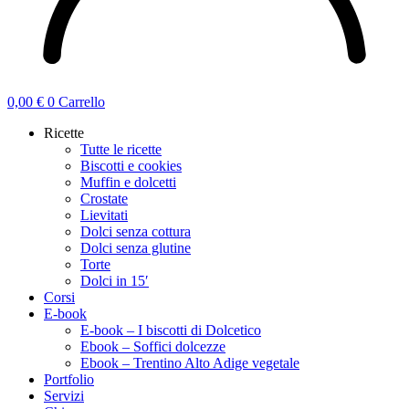
0,00
€
0
Carrello
Ricette
Tutte le ricette
Biscotti e cookies
Muffin e dolcetti
Crostate
Lievitati
Dolci senza cottura
Dolci senza glutine
Torte
Dolci in 15′
Corsi
E-book
E-book – I biscotti di Dolcetico
Ebook – Soffici dolcezze
Ebook – Trentino Alto Adige vegetale
Portfolio
Servizi