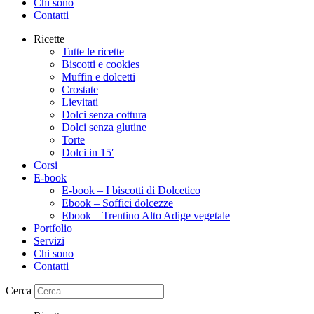
Chi sono
Contatti
Ricette
Tutte le ricette
Biscotti e cookies
Muffin e dolcetti
Crostate
Lievitati
Dolci senza cottura
Dolci senza glutine
Torte
Dolci in 15′
Corsi
E-book
E-book – I biscotti di Dolcetico
Ebook – Soffici dolcezze
Ebook – Trentino Alto Adige vegetale
Portfolio
Servizi
Chi sono
Contatti
Cerca