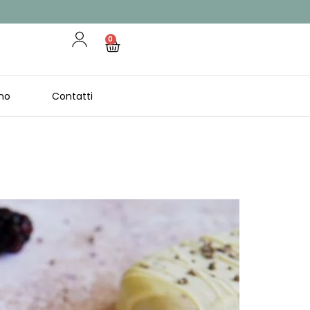
0
no
Contatti