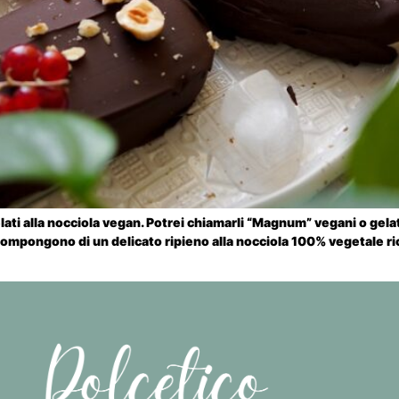
lati alla nocciola vegan. Potrei chiamarli “Magnum” vegani o gelat
i compongono di un delicato ripieno alla nocciola 100% vegetale r