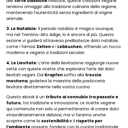
alle
torte classiche
rivisitate, queste creazioni vegane
rendono omaggio alla tradizione culinaria della regione,
mantenendo l’autenticità senza ingredienti di origine
animale.
3. Le Natalizie:
Il periodo natalizio è magico ovunque,
ma nel Trentino-Alto Adige, lo è ancora di più. Questa
sezione vi guiderà attraverso prelibatezze dolci natalizie,
come i famosi
Zelten
e i
Lebkuchen
, offrendo un tocco
moderno e vegano a tradizioni secolari.
4. Le Lievitate:
L’arte della lievitazione raggiunge nuove
vette con queste ricette che esplorano l’arte dei dolci
lievitati vegani. Dai
Krapfen
soffici alla
treccia
mochena
, godetevi la maestria della pasticceria
lievitata direttamente nella vostra cucina.
Questo ebook è un
tributo al connubio tra passato e
futuro
, tra tradizione e innovazione. Le ricette vegane
qui contenute non solo vi permetteranno di creare dolci
straordinariamente deliziosi, ma vi faranno anche
scoprire come la
sostenibilità
e il
rispetto per
l’ambiente
possano fondersi con la cucina tradizionale.